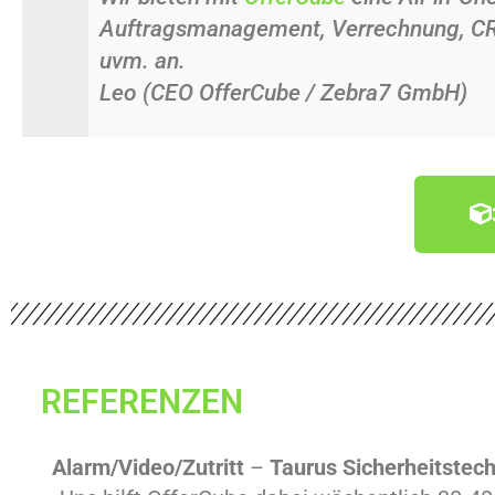
Auftragsmanagement, Verrechnung, CR
uvm. an.
Leo (CEO OfferCube / Zebra7 GmbH)
REFERENZEN
Alarm/Video/Zutritt
–
Taurus Sicherheitstec