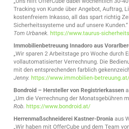
„Uns hilft OfferCube dabei wöchentlich 30-
Tracking von Kunde über Angebot, Auftrag, L
kostenfreiem Inkasso, all das spart richtig 
Sicherheitssysteme und auf unsere Kunden
.“
Tom Urbanek.
https://www.taurus-sicherheits
Immobilienbetreuung
Innadoro aus
Vorarlber
„Wir sparen 2 Arbeitstage pro Woche durch E
vollautomatisierter Verrechnung. Die Bedien
mit den entsprechenden farblich gekennzeic
Jenny.
https://www.immobilien-betreuung.at
Bondroid – Hersteller von Registrierkassen
a
„Um die Verrechnung der Monatsgebühren mus
Rob.
https://www.bondroid.at/
Herrenmaßschneiderei Kastner-Dronia
aus W
„Wir haben mit OfferCube und dem Team von 