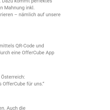
n. Dazu kommt p
erfektes
en Mahnung inkl.
trieren – nämlich auf unsere
 mittels QR-Code und
 durch eine OfferCube App
Österreich:
OfferCube für uns.“
en. Auch die